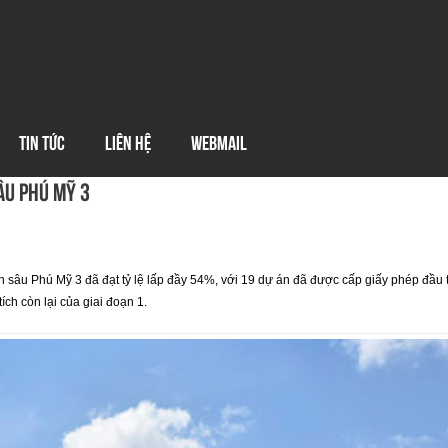
TIN TỨC
LIÊN HỆ
WEBMAIL
âu Phú Mỹ 3
sâu Phú Mỹ 3 đã đạt tỷ lệ lấp đầy 54%, với 19 dự án đã được cấp giấy phép đầu tư
ch còn lại của giai đoạn 1.