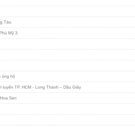
ng Tàu.
 Phú Mỹ 3.
u ủng hộ
ới tuyến TP. HCM - Long Thành – Dầu Giây
 Hoa Sen