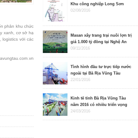
Khu công nghiệp Long Sơn
02/08/2016
ốn phân khu chức
ây xanh, cơ sở hạ
Masan xây trang trại nuôi lợn trị
logistics với các
giá 1.000 tỷ đồng tại Nghệ An
09/11/2016
iavungtau.com.vn
Tình hình đầu tư trực tiếp nước
ngoài tại Bà Rịa Vũng Tàu
22/01/2016
Kinh tế tỉnh Bà Rịa Vũng Tàu
năm 2016 có nhiều triển vọng
24/03/2016