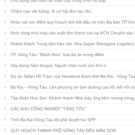
Chủ động bảo đảm an toàn các công trình hồ đập
Chậm nạo vét luồng, lỡ cơ hội đón tàu lớn.
Khảo sát các điểm quy hoạch làm bãi đậu xe trên địa bàn TP.Vũ
Khởi công nhà máy sản xuất tấm thạch cao tại KCN Chuyên sâu
Khánh thành Trung tâm hậu cần Vina Japan Shirogane Logistics.
TP. Vũng Tàu: "Đánh thức" loạt dự án trọng điểm.
Xây dựng hầm biogas: Người chăn nuôi còn thờ ơ
Dự án Safari Hồ Tràm của Novaland được tỉnh Bà Rịa - Vũng Tà
Bà Rịa – Vũng Tàu: Lên phương án làm đường cao tốc kết nối v
Tập đoàn Hoa Sen: Khánh thành Nhà máy ống kẽm nhúng nóng
CÁC KHU CÔNG NGHIỆP "TĂNG TỐC"
Tỉnh Bà Rịa-Vũng Tàu đã phê duyệt hai SPP
QUY HOẠCH THÀNH PHỐ VŨNG TÀU ĐẾN NĂM 2035