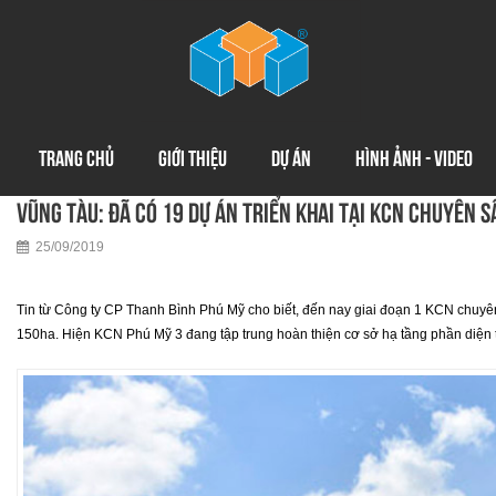
TRANG CHỦ
GIỚI THIỆU
DỰ ÁN
HÌNH ẢNH - VIDEO
Vũng Tàu: Đã có 19 dự án triển khai tại KCN chuyên s
25/09/2019
Tin từ Công ty CP Thanh Bình Phú Mỹ cho biết, đến nay giai đoạn 1 KCN chuyên 
150ha. Hiện KCN Phú Mỹ 3 đang tập trung hoàn thiện cơ sở hạ tầng phần diện tí