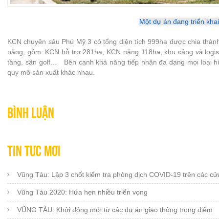
Một dự án đang triển kha
KCN chuyên sâu Phú Mỹ 3 có tổng diện tích 999ha được chia thàn
năng, gồm: KCN hỗ trợ 281ha, KCN nặng 118ha, khu cảng và logistic
tầng, sân golf… Bên cạnh khả năng tiếp nhận đa dạng mọi loại hì
quy mô sản xuất khác nhau.
Bình luận
Tin tức mới
Vũng Tàu: Lập 3 chốt kiểm tra phòng dịch COVID-19 trên các cửa
Vũng Tàu 2020: Hứa hẹn nhiều triển vọng
VŨNG TÀU: Khởi động mới từ các dự án giao thông trọng điểm