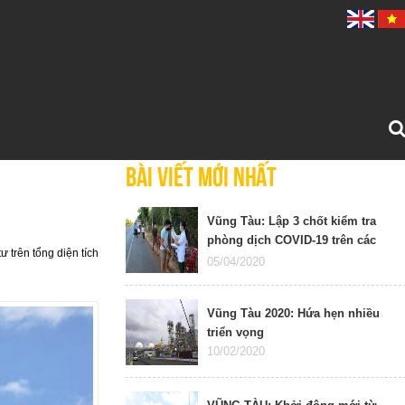
Bài viết mới nhất
Vũng Tàu: Lập 3 chốt kiểm tra
phòng dịch COVID-19 trên các
 trên tổng diện tích
cửa ngõ ra - vào tỉnh
05/04/2020
Vũng Tàu 2020: Hứa hẹn nhiều
triển vọng
10/02/2020