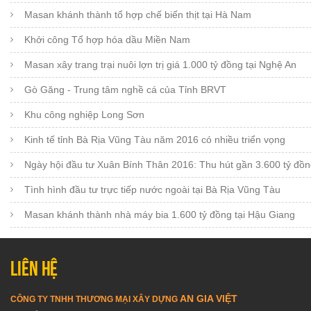
Masan khánh thành tổ hợp chế biến thịt tại Hà Nam
Khởi công Tổ hợp hóa dầu Miền Nam
Masan xây trang trại nuôi lợn trị giá 1.000 tỷ đồng tại Nghệ An
Gò Găng - Trung tâm nghề cá của Tỉnh BRVT
Khu công nghiệp Long Sơn
Kinh tế tỉnh Bà Rịa Vũng Tàu năm 2016 có nhiều triển vọng
Ngày hội đầu tư Xuân Bính Thân 2016: Thu hút gần 3.600 tỷ đồn
Tình hình đầu tư trực tiếp nước ngoài tại Bà Rịa Vũng Tàu
Masan khánh thành nhà máy bia 1.600 tỷ đồng tại Hậu Giang
Liên hệ
AN GIA VIỆT
CÔNG TY TNHH THƯƠNG MẠI XÂY DỰNG