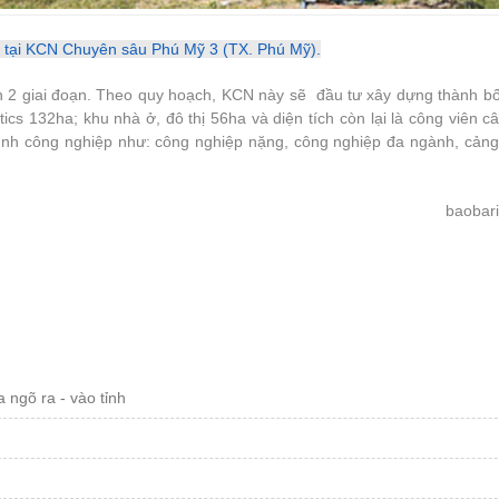
i tại KCN Chuyên sâu Phú Mỹ 3 (TX. Phú Mỹ).
h 2 giai đoạn. Theo quy hoạch, KCN này sẽ đầu tư xây dựng thành b
s 132ha; khu nhà ở, đô thị 56ha và diện tích còn lại là công viên c
nh công nghiệp như: công nghiệp nặng, công nghiệp đa ngành, cảng, 
baobar
 ngõ ra - vào tỉnh